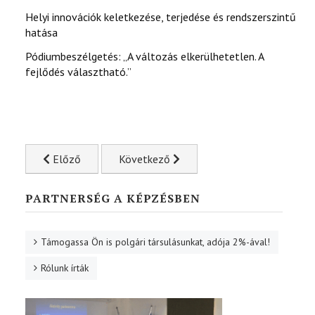
Helyi innovációk keletkezése, terjedése és rendszerszintű
hatása
Pódiumbeszélgetés: „A változás elkerülhetetlen. A
fejlődés választható.”
Előző cikk: SZLOVÁKIAI MAGYAR ISKOLAIGAZGATÓK V.
Következő cikk: Pályázati felhívása peda
Előző
Következő
PARTNERSÉG A KÉPZÉSBEN
Támogassa Ön is polgári társulásunkat, adója 2%-ával!
Rólunk írták