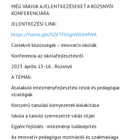
MÉG VÁRJUK A JELENTKEZÉSEKET A ROZSNYÓI
KONFERENCIÁRA
JELENTKEZÉSI LINK:
https://forms.gle/XZeTFbSjpV6SN4fWA
Cselekvő közösségek – innovatív iskolák
Konferencia az iskolafejlesztésről
2023. április 15-16., Rozsnyó
A TÉMÁK:
Átalakuló intézményfejlesztési célok és pedagógiai
stratégiák
Korszerű tanulási környezetek kialakítása
Iskola a tanuló szervezetté válás útján
Egyéni fejlődés - intézményi tudásépítés
Az innovatív pedagógus motivációi és szakmaisága