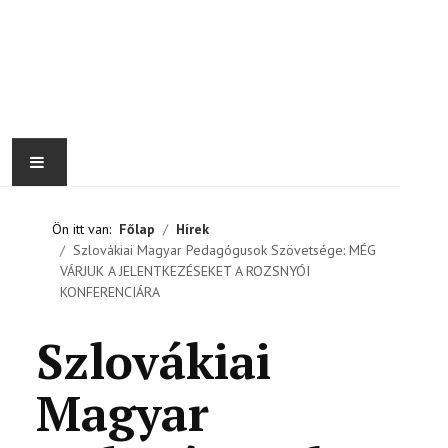
UNOFFICIAL JOOMLA! DEFAULT TEMPLATE
HÍREK
Ön itt van:
Főlap
Hírek
Szlovákiai Magyar Pedagógusok Szövetsége: MÉG
2%
VÁRJUK A JELENTKEZÉSEKET A ROZSNYÓI
KONFERENCIÁRA
RÓLUNK
Szlovákiai
KAPCSOLAT
Magyar